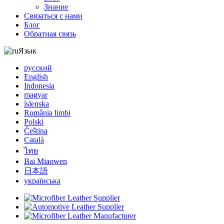
Знание
Связаться с нами
Блог
Обратная связь
Язык
русский
English
Indonesia
magyar
íslenska
România limbi
Polski
Čeština
Català
ไทย
Bai Miaowen
日本語
українська